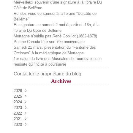
Merveilleux souvenir d'une signature à la libraire Du
Côté de Bellême
Rendez-vous ce samedi à la libraire "Du côté de
Bellême"
En signature ce samedi 2 mai à partir de 16h, à la
librairie Du Côté de Bellême
Mortagne n’oublie pas René Gobillot (1882-1878)
Perche-Canada fête son 70e anniversaire
Samedi 21 mars, présentation du "Fantôme des
Orcloses" à la médiathèque de Mortagne
1er salon du livre des Muséales de Tourouvre : une
réussite qui incite à poursuivre
Contacter le propriétaire du blog
Archives
2026
2025
Juillet
(2)
2024
Juin
Décembre
(1)
(2)
2023
Mai
Octobre
Décembre
(2)
(1)
(1)
2022
Avril
Septembre
Novembre
Décembre
(3)
(2)
(4)
(1)
2021
Mars
Août
Octobre
Octobre
Décembre
(1)
(2)
(1)
(2)
(1)
2020
Février
Juillet
Septembre
Septembre
Novembre
Décembre
(1)
(1)
(2)
(2)
(1)
(1)
Mai
Août
Août
Septembre
Novembre
Décembre
(3)
(4)
(1)
(3)
(2)
(2)