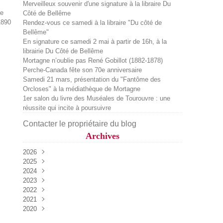
Merveilleux souvenir d'une signature à la libraire Du
Côté de Bellême
Rendez-vous ce samedi à la libraire "Du côté de
Bellême"
En signature ce samedi 2 mai à partir de 16h, à la
librairie Du Côté de Bellême
Mortagne n’oublie pas René Gobillot (1882-1878)
Perche-Canada fête son 70e anniversaire
Samedi 21 mars, présentation du "Fantôme des
Orcloses" à la médiathèque de Mortagne
1er salon du livre des Muséales de Tourouvre : une
réussite qui incite à poursuivre
Contacter le propriétaire du blog
Archives
2026
2025
Juillet
(2)
2024
Juin
Décembre
(1)
(2)
2023
Mai
Octobre
Décembre
(2)
(1)
(1)
2022
Avril
Septembre
Novembre
Décembre
(3)
(2)
(4)
(1)
2021
Mars
Août
Octobre
Octobre
Décembre
(1)
(2)
(1)
(2)
(1)
2020
Février
Juillet
Septembre
Septembre
Novembre
Décembre
(1)
(1)
(2)
(2)
(1)
(1)
Mai
Août
Août
Septembre
Novembre
Décembre
(3)
(4)
(1)
(3)
(2)
(2)