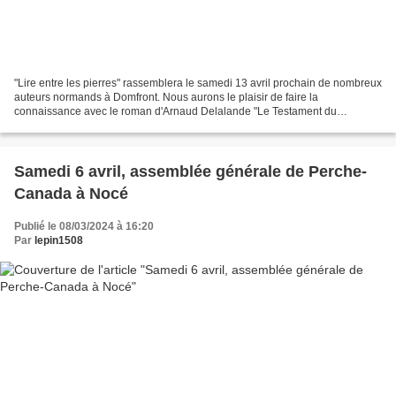
"Lire entre les pierres" rassemblera le samedi 13 avril prochain de nombreux
auteurs normands à Domfront. Nous aurons le plaisir de faire la
connaissance avec le roman d'Arnaud Delalande "Le Testament du
chevalier" (éditions Robert-Laffont). Ce salon...
Samedi 6 avril, assemblée générale de Perche-
Canada à Nocé
Publié le 08/03/2024 à 16:20
Par
lepin1508