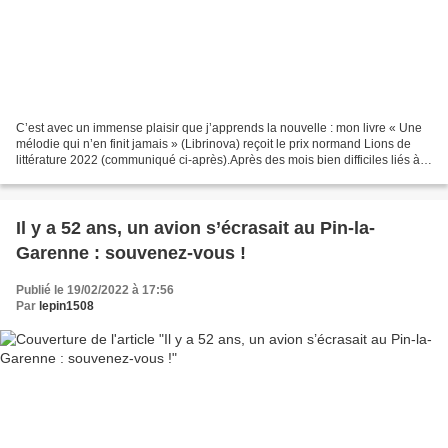
C’est avec un immense plaisir que j’apprends la nouvelle : mon livre « Une
mélodie qui n’en finit jamais » (Librinova) reçoit le prix normand Lions de
littérature 2022 (communiqué ci-après).Après des mois bien difficiles liés à
la crise sanitaire, à l’exception...
Il y a 52 ans, un avion s’écrasait au Pin-la-
Garenne : souvenez-vous !
Publié le 19/02/2022 à 17:56
Par
lepin1508