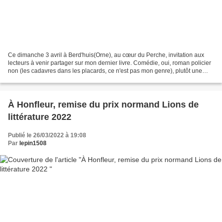
Ce dimanche 3 avril à Berd'huis(Orne), au cœur du Perche, invitation aux
lecteurs à venir partager sur mon dernier livre. Comédie, oui, roman policier
non (les cadavres dans les placards, ce n'est pas mon genre), plutôt une
histoire de famille pleine...
À Honfleur, remise du prix normand Lions de
littérature 2022
Publié le 26/03/2022 à 19:08
Par
lepin1508