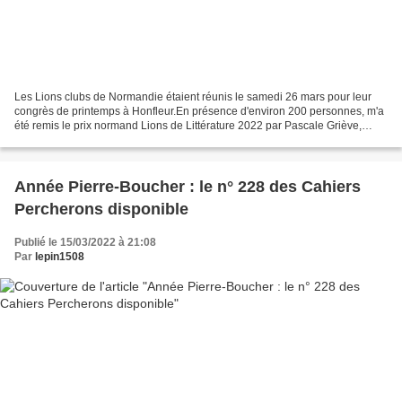
Les Lions clubs de Normandie étaient réunis le samedi 26 mars pour leur
congrès de printemps à Honfleur.En présence d'environ 200 personnes, m'a
été remis le prix normand Lions de Littérature 2022 par Pascale Griève,
gouverneure générale.Sincères remerciements...
Année Pierre-Boucher : le n° 228 des Cahiers
Percherons disponible
Publié le 15/03/2022 à 21:08
Par
lepin1508