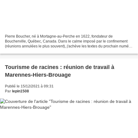
Pierre Boucher, né à Mortagne-au-Perche en 1622, fondateur de
Boucherville, Québec, Canada. Dans le calme imposé par le confinement
(réunions annulées le plus souvent), j'achève les textes du prochain numéro
des Cahiers Percherons (n°228) consacré à Pierre...
Tourisme de racines : réunion de travail à
Marennes-Hiers-Brouage
Publié le 15/12/2021 à 09:31
Par
lepin1508