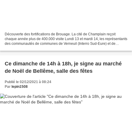
Découverte des fortifications de Brouage. La cité de Champlain reçoit
chaque année plus de 400.000 visite Lundi 13 et mardi 14, les représentants
des communautés de communes de Verneuil (Interro Sud-Eure) et de
Tourouvre-Longny (Hauts du Perche) se sont...
Ce dimanche de 14h à 18h, je signe au marché
de Noël de Bellême, salle des fêtes
Publié le 02/12/2021 à 08:24
Par
lepin1508