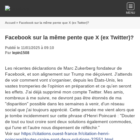
MENU
Accueil
» Facebook sur la même pente que X (ex Twitter)?
Facebook sur la même pente que X (ex Twitter)?
Publié le 11/01/2025 à 09:10
Par
lepin1508
Les récentes déclarations de Marc Zukerberg fondateur de 
Facebook, et son alignement sur Trump me déçoivent. J'attends 
de voir comment vont s'organiser, depuis les États-Unis, les 
vastes tromperies de l'opinion en préparation et ce qu'en seront 
les effets. J'ai déjà supprimé mon compte Twitter. Mes amis, 
nombreux à me suivre, ne devront pas être étonnés de ma 
"disparition" possible dans les semaines à venir, d'un réseau 
social que j'ai toujours apprécié. Cette pensée me vient alors que 
je tombe incidemment sur cette phrase d'Henri Poincaré : "Douter 
de tout ou tout croire sont deux solutions également commodes, 
qui l'une et l'autre nous dispensent de réfléchir."
Voir sur 
https://citations.ouest-france.fr/citation-henri-
poincare/douter-croire-sont-deux-solutions-32551.html