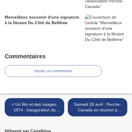
Merveilleux souvenir d'une signature
à la libraire Du Côté de Bellême
Commentaires
Ajouter un commentaire
< Un film et des visages,
Samedi 26 avril : Perche-
1974 : inauguration du
Canada en réunion à
Musée des Arts et
Réveillon, patrie des Giroux
Traditions populaires de
du Québec >
Perche
Hébergé par Canalblog