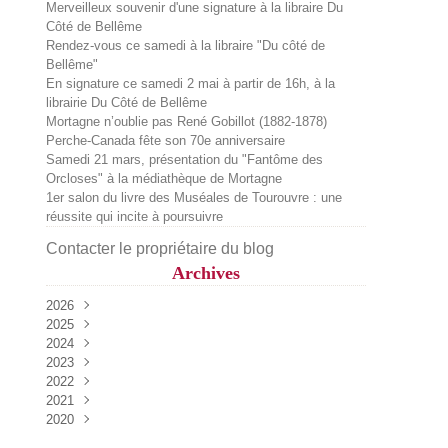
Merveilleux souvenir d'une signature à la libraire Du
Côté de Bellême
Rendez-vous ce samedi à la libraire "Du côté de
Bellême"
En signature ce samedi 2 mai à partir de 16h, à la
librairie Du Côté de Bellême
Mortagne n’oublie pas René Gobillot (1882-1878)
Perche-Canada fête son 70e anniversaire
Samedi 21 mars, présentation du "Fantôme des
Orcloses" à la médiathèque de Mortagne
1er salon du livre des Muséales de Tourouvre : une
réussite qui incite à poursuivre
Contacter le propriétaire du blog
Archives
2026
2025
Juillet
(2)
2024
Juin
Décembre
(1)
(2)
2023
Mai
Octobre
Décembre
(2)
(1)
(1)
2022
Avril
Septembre
Novembre
Décembre
(3)
(2)
(4)
(1)
2021
Mars
Août
Octobre
Octobre
Décembre
(1)
(2)
(1)
(2)
(1)
2020
Février
Juillet
Septembre
Septembre
Novembre
Décembre
(1)
(1)
(2)
(2)
(1)
(1)
Mai
Août
Août
Septembre
Novembre
Décembre
(3)
(4)
(1)
(3)
(2)
(2)