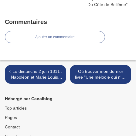
Commentaires
Ajouter un commentaire
< Le dimanche 2 juin 1811 :
Où trouver mon dernier
Napoléon et Marie Louise
livre "Une mélodie qui n'en
de passage au Pin-la-
finit jamais" (Librinova,
Garenne
diffusion Hachette Livres)?
>
Hébergé par Canalblog
Top articles
Pages
Contact