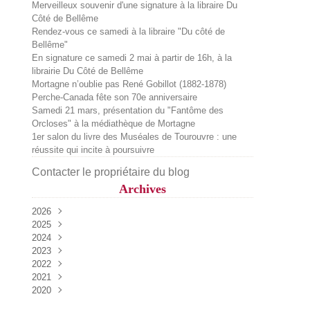
Merveilleux souvenir d'une signature à la libraire Du
Côté de Bellême
Rendez-vous ce samedi à la libraire "Du côté de
Bellême"
En signature ce samedi 2 mai à partir de 16h, à la
librairie Du Côté de Bellême
Mortagne n’oublie pas René Gobillot (1882-1878)
Perche-Canada fête son 70e anniversaire
Samedi 21 mars, présentation du "Fantôme des
Orcloses" à la médiathèque de Mortagne
1er salon du livre des Muséales de Tourouvre : une
réussite qui incite à poursuivre
Contacter le propriétaire du blog
Archives
2026
2025
Juillet
(2)
2024
Juin
Décembre
(1)
(2)
2023
Mai
Octobre
Décembre
(2)
(1)
(1)
2022
Avril
Septembre
Novembre
Décembre
(3)
(2)
(4)
(1)
2021
Mars
Août
Octobre
Octobre
Décembre
(1)
(2)
(1)
(2)
(1)
2020
Février
Juillet
Septembre
Septembre
Novembre
Décembre
(1)
(1)
(2)
(2)
(1)
(1)
Mai
Août
Août
Septembre
Novembre
Décembre
(3)
(4)
(1)
(3)
(2)
(2)