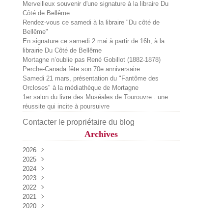
Merveilleux souvenir d'une signature à la libraire Du
Côté de Bellême
Rendez-vous ce samedi à la libraire "Du côté de
Bellême"
En signature ce samedi 2 mai à partir de 16h, à la
librairie Du Côté de Bellême
Mortagne n’oublie pas René Gobillot (1882-1878)
Perche-Canada fête son 70e anniversaire
Samedi 21 mars, présentation du "Fantôme des
Orcloses" à la médiathèque de Mortagne
1er salon du livre des Muséales de Tourouvre : une
réussite qui incite à poursuivre
Contacter le propriétaire du blog
Archives
2026
2025
Juillet
(2)
2024
Juin
Décembre
(1)
(2)
2023
Mai
Octobre
Décembre
(2)
(1)
(1)
2022
Avril
Septembre
Novembre
Décembre
(3)
(2)
(4)
(1)
2021
Mars
Août
Octobre
Octobre
Décembre
(1)
(2)
(1)
(2)
(1)
2020
Février
Juillet
Septembre
Septembre
Novembre
Décembre
(1)
(1)
(2)
(2)
(1)
(1)
Mai
Août
Août
Septembre
Novembre
Décembre
(3)
(4)
(1)
(3)
(2)
(2)