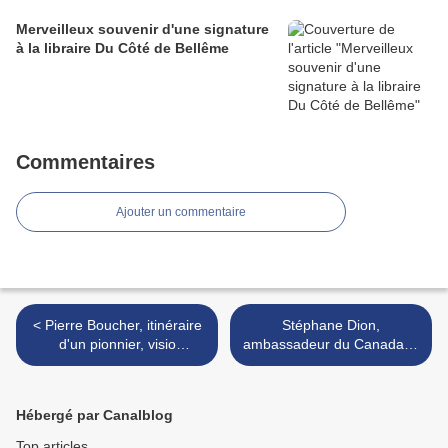
Merveilleux souvenir d'une signature
à la libraire Du Côté de Bellême
Commentaires
Ajouter un commentaire
< Pierre Boucher, itinéraire
Stéphane Dion,
d'un pionnier, visio
ambassadeur du Canada, à
conférence samedi 22 avril
Mortagne sur la trace de
avec la société
son ancêtre Jean Guyon
généalogique de Rimouski
parti en Nouvelle France en
Hébergé par Canalblog
1634 >
Top articles