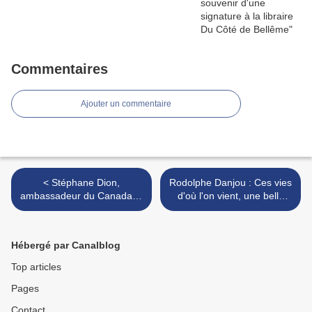
Commentaires
Ajouter un commentaire
< Stéphane Dion,
Rodolphe Danjou : Ces vies
ambassadeur du Canada, à
d'où l'on vient, une belle
Mortagne sur la trace de
lecture. >
son ancêtre Jean Guyon
parti en Nouvelle France en
Hébergé par Canalblog
1634
Top articles
Pages
Contact