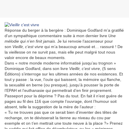
Réponse du berger à la bergère : Dominique Godfard m’a gratifié
d’un sympathique commentaire suite à mon dernier livre
Une
mélodie qui n’en finit jamais
. Je lui renvoie l’ascenseur pour
son
Vieillir, c’est vivre
qui m’a beaucoup amusé et… rassuré ! De
la vieillesse on ne survit pas, mais elle peut malgré tout nous
valoir encore de beaux moments.
Dans « notre monde moderne informatisé jusqu’au trognon »
Dominique Godfard, dans son livre
Vieillir, c’est vivre
, (5 sens
Éditions) s’interroge sur les ultimes années de nos existences. Et
tout y passe : la vue, l’ouïe qui baissent, la mémoire qui flanche,
la sexualité en berne (ou presque), jusqu’à pousser la porte de
l’EPAH et l’euthanasie qui permettrait d’en finir proprement.
Passeport pour la déprime ? Pas du tout. En fait il n’est guère de
pages au fil des 116 que compte l’ouvrage, dont l’humour soit
absent, telle la suggestion de la mère de l’auteur :
« Tu ne trouves pas que ce serait bien d’inventer des têtes de
rechange, on te dévisserait la tienne au niveau du cou par
exemple et on t’en mettrait une toute neuve à la place ?» Prenez
le caddie qui fait office de déambulateur, ou les « méninges