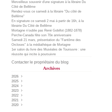
Merveilleux souvenir d'une signature à la libraire Du
Côté de Bellême
Rendez-vous ce samedi à la libraire "Du côté de
Bellême"
En signature ce samedi 2 mai à partir de 16h, à la
librairie Du Côté de Bellême
Mortagne n’oublie pas René Gobillot (1882-1878)
Perche-Canada fête son 70e anniversaire
Samedi 21 mars, présentation du "Fantôme des
Orcloses" à la médiathèque de Mortagne
1er salon du livre des Muséales de Tourouvre : une
réussite qui incite à poursuivre
Contacter le propriétaire du blog
Archives
2026
2025
Juillet
(2)
2024
Juin
Décembre
(1)
(2)
2023
Mai
Octobre
Décembre
(2)
(1)
(1)
2022
Avril
Septembre
Novembre
Décembre
(3)
(2)
(4)
(1)
2021
Mars
Août
Octobre
Octobre
Décembre
(1)
(2)
(1)
(2)
(1)
2020
Février
Juillet
Septembre
Septembre
Novembre
Décembre
(1)
(1)
(2)
(2)
(1)
(1)
Mai
Août
Août
Septembre
Novembre
Décembre
(3)
(4)
(1)
(3)
(2)
(2)