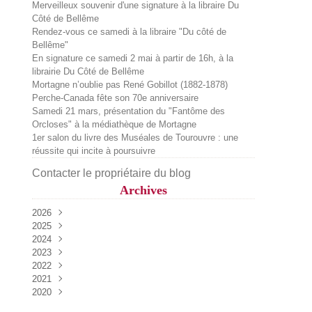
Merveilleux souvenir d'une signature à la libraire Du
Côté de Bellême
Rendez-vous ce samedi à la libraire "Du côté de
Bellême"
En signature ce samedi 2 mai à partir de 16h, à la
librairie Du Côté de Bellême
Mortagne n’oublie pas René Gobillot (1882-1878)
Perche-Canada fête son 70e anniversaire
Samedi 21 mars, présentation du "Fantôme des
Orcloses" à la médiathèque de Mortagne
1er salon du livre des Muséales de Tourouvre : une
réussite qui incite à poursuivre
Contacter le propriétaire du blog
Archives
2026
2025
Juillet
(2)
2024
Juin
Décembre
(1)
(2)
2023
Mai
Octobre
Décembre
(2)
(1)
(1)
2022
Avril
Septembre
Novembre
Décembre
(3)
(2)
(4)
(1)
2021
Mars
Août
Octobre
Octobre
Décembre
(1)
(2)
(1)
(2)
(1)
2020
Février
Juillet
Septembre
Septembre
Novembre
Décembre
(1)
(1)
(2)
(2)
(1)
(1)
Mai
Août
Août
Septembre
Novembre
Décembre
(3)
(4)
(1)
(3)
(2)
(2)